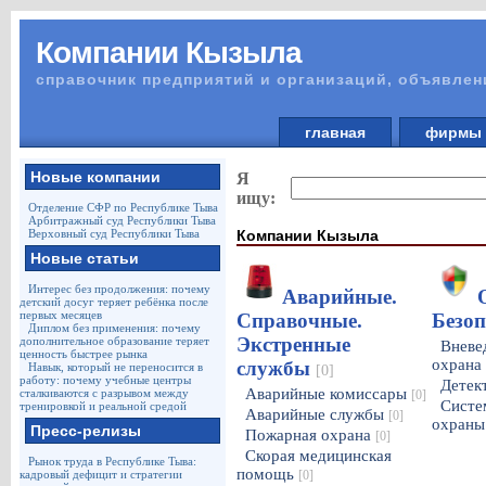
Компании Кызыла
справочник предприятий и организаций, объявлен
главная
фирм
Новые компании
Я
ищу:
Отделение СФР по Республике Тыва
Арбитражный суд Республики Тыва
Компании Кызыла
Верховный суд Республики Тыва
Новые статьи
Интерес без продолжения: почему
Аварийные.
детский досуг теряет ребёнка после
первых месяцев
Справочные.
Безо
Диплом без применения: почему
Экстренные
дополнительное образование теряет
Вневе
ценность быстрее рынка
охрана
службы
Навык, который не переносится в
[0]
работу: почему учебные центры
Детек
Аварийные комиссары
сталкиваются с разрывом между
[0]
Систе
тренировкой и реальной средой
Аварийные службы
[0]
охран
Пресс-релизы
Пожарная охрана
[0]
Скорая медицинская
Рынок труда в Республике Тыва:
помощь
кадровый дефицит и стратегии
[0]