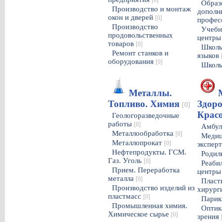
[0]
Образ
Производство и монтаж
дополн
окон и дверей
[0]
профес
Производство
Учебн
продовольственных
центр
товаров
[0]
Школы
Ремонт станков и
языков
оборудования
[0]
Школы
Металлы.
Топливо. Химия
Здоро
[0]
Крас
Геологоразведочные
работы
[0]
Амбул
Металлообработка
[0]
Медиц
Металлопрокат
[0]
экспер
Нефтепродукты. ГСМ.
Родил
Газ. Уголь
[0]
Реаби
Прием. Переработка
центр
металла
[0]
Пласт
Производство изделий из
хирург
пластмасс
[0]
Парик
Промышленная химия.
Оптик
Химическое сырье
[0]
зрения