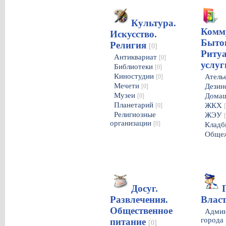
Культура.
Комм
Искусство.
Быто
Религия
[0]
Риту
Антиквариат
[0]
услу
Библиотеки
[0]
Киностудии
Атель
[0]
Мечети
Дезин
[0]
Музеи
Домаш
[0]
Планетарий
ЖКХ
[0]
Религиозные
ЖЭУ
организации
[0]
Клад
Обще
Досуг.
Развлечения.
Влас
Общественное
Админ
города
питание
[0]