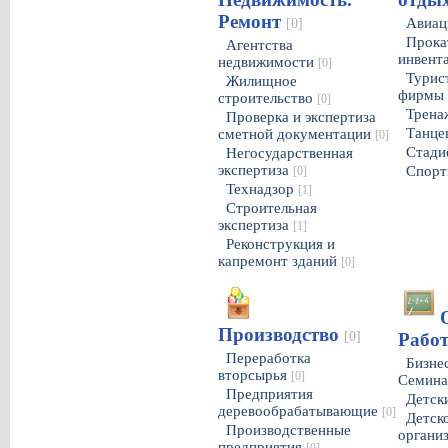
Ремонт
Авиац
[0]
Прока
Агентства
инвент
недвижимости
[0]
Турист
Жилищное
фирмы
строительство
[0]
Трена
Проверка и экспертиза
Танце
сметной документации
[0]
Стад
Негосударственная
экспертиза
Спорт
[0]
Технадзор
[1]
Строительная
экспертиза
[1]
Реконструкция и
капремонт зданий
[0]
Производство
[0]
Работ
Переработка
Бизне
вторсырья
[0]
Семин
Предприятия
Детск
деревообрабатывающие
[0]
Детск
Производственные
органи
предприятия