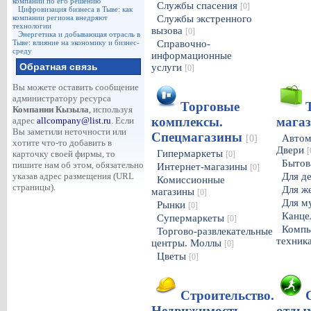
компаний по его решению
Службы спасения
[0]
Цифровизация бизнеса в Тыве: как
компании региона внедряют
Службы экстренного
технологии
вызова
[0]
Энергетика и добывающая отрасль в
Тыве: влияние на экономику и бизнес-
Справочно-
среду
информационные
Обратная связь
услуги
[0]
Вы можете оставить сообщение
администратору ресурса
Торговые
Компании Кызыла
, используя
комплексы.
мага
адрес
allcompany@list.ru
. Если
Вы заметили неточности или
Спецмагазины
Автом
[0]
хотите что-то добавить в
Двери
[
Гипермаркеты
карточку своей фирмы, то
[0]
Бытов
пишите нам об этом, обязательно
Интернет-магазины
[0]
указав адрес размещения (URL
Для д
Комиссионные
страницы).
Для 
магазины
[0]
Для м
Рынки
[0]
Канце
Супермаркеты
[0]
Компь
Торгово-развлекательные
техник
центры. Моллы
[0]
Цветы
[0]
Строительство.
Недвижимость.
отды