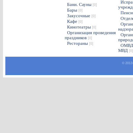
Испра
Бани. Сауны
[0]
учрежд
Бары
[0]
Пенси
Закусочные
[0]
Отдел
Кафе
[0]
Орган
Кинотеатры
[0]
надзор
Организация проведения
Орган
праздников
[0]
природ
Рестораны
[0]
ОМВД
МВД
[0]
© 2013