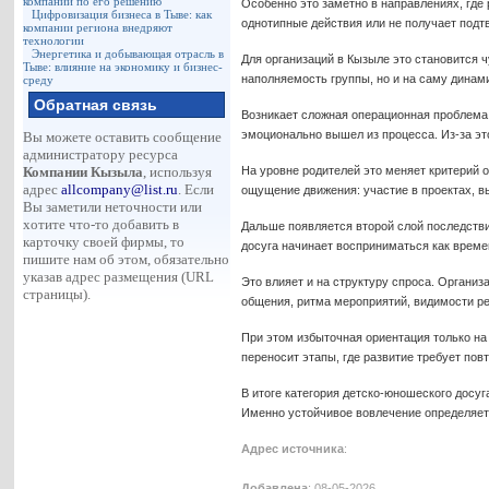
компаний по его решению
Особенно это заметно в направлениях, где 
Цифровизация бизнеса в Тыве: как
однотипные действия или не получает под
компании региона внедряют
технологии
Энергетика и добывающая отрасль в
Для организаций в Кызыле это становится ч
Тыве: влияние на экономику и бизнес-
наполняемость группы, но и на саму динам
среду
Обратная связь
Возникает сложная операционная проблема.
эмоционально вышел из процесса. Из-за эт
Вы можете оставить сообщение
администратору ресурса
Компании Кызыла
, используя
На уровне родителей это меняет критерий о
адрес
allcompany@list.ru
. Если
ощущение движения: участие в проектах, в
Вы заметили неточности или
хотите что-то добавить в
Дальше появляется второй слой последствий
карточку своей фирмы, то
досуга начинает восприниматься как време
пишите нам об этом, обязательно
указав адрес размещения (URL
Это влияет и на структуру спроса. Органи
страницы).
общения, ритма мероприятий, видимости ре
При этом избыточная ориентация только на
переносит этапы, где развитие требует пов
В итоге категория детско-юношеского досуг
Именно устойчивое вовлечение определяет,
Адрес источника
:
Добавлена
: 08-05-2026