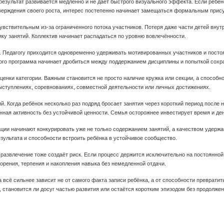
результат развивается медленно и не даёт быстрого визуального эффекта. Если ребён
тверждения своего роста, интерес постепенно начинает замещаться формальным прис
увствительным из-за ограниченного потока участников. Потеря даже части детей внутр
ику занятий. Коллектив начинает распадаться по уровню вовлечённости.
 Педагогу приходится одновременно удерживать мотивированных участников и постоя
ого программа начинает дробиться между поддержанием дисциплины и попыткой сохра
ценки категории. Важным становится не просто наличие кружка или секции, а способн
ыступлениях, соревнованиях, совместной деятельности или личных достижениях.
. Когда ребёнок несколько раз подряд бросает занятия через короткий период после 
нная активность без устойчивой ценности. Семья осторожнее инвестирует время и де
зации начинают конкурировать уже не только содержанием занятий, а качеством удерж
зультата и способности встроить ребёнка в устойчивое сообщество.
 развлечение тоже создаёт риск. Если процесс держится исключительно на постоянной
торения, терпения и накопления навыка без немедленной отдачи.
а всё сильнее зависит не от самого факта записи ребёнка, а от способности превратит
 становится ли досуг частью развития или остаётся коротким эпизодом без продолжен