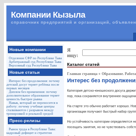
Компании Кызыла
справочник предприятий и организаций, объявлен
Новые компании
Я
ищу:
Отделение СФР по Республике Тыва
Арбитражный суд Республики Тыва
Каталог статей
Верховный суд Республики Тыва
Новые статьи
Главная страница
Образование. Работа
Интерес без продолжения
Интерес без продолжения: почему
детский досуг теряет ребёнка после
первых месяцев
Категория детско-юношеского досуга держит
Диплом без применения: почему
дополнительное образование теряет
пор, пока сохраняется внутреннее ощущени
ценность быстрее рынка
Навык, который не переносится в
На старте это обычно работает хорошо. Но
работу: почему учебные центры
сталкиваются с разрывом между
организации получают быстрый набор групп
тренировкой и реальной средой
Пресс-релизы
Но устойчивость категории определяется н
посещать занятия, но не чувствовать собс
Рынок труда в Республике Тыва:
кадровый дефицит и стратегии