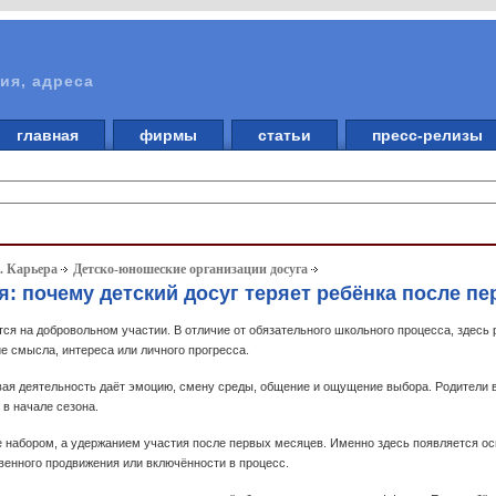
ия, адреса
главная
фирмы
статьи
пресс-релизы
. Карьера
Детско-юношеские организации досуга
: почему детский досуг теряет ребёнка после п
ся на добровольном участии. В отличие от обязательного школьного процесса, здесь 
е смысла, интереса или личного прогресса.
вая деятельность даёт эмоцию, смену среды, общение и ощущение выбора. Родители в
 в начале сезона.
е набором, а удержанием участия после первых месяцев. Именно здесь появляется ос
твенного продвижения или включённости в процесс.