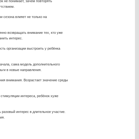
ок не понимает, зачем повторять
утствием.
и сезона влияет не только на
нно возвращать внимание тех, кто уже
нить интерес.
ость организации выстроить у ребёнка
начала, сама модель дополнительного
ньги в новые направления.
ания внимания. Возрастает значение среды
 стимуляции интереса, ребёнок хуже
ь разовый интерес в длительное участие.
ия.