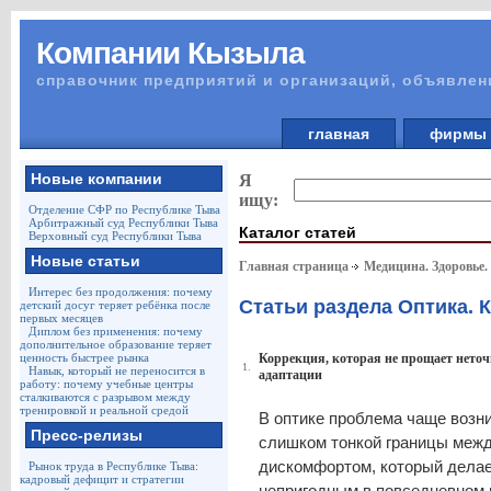
Компании Кызыла
справочник предприятий и организаций, объявлен
главная
фирм
Новые компании
Я
ищу:
Отделение СФР по Республике Тыва
Арбитражный суд Республики Тыва
Каталог статей
Верховный суд Республики Тыва
Новые статьи
Главная страница
Медицина. Здоровье.
Интерес без продолжения: почему
Статьи раздела Оптика. 
детский досуг теряет ребёнка после
первых месяцев
Диплом без применения: почему
дополнительное образование теряет
ценность быстрее рынка
Коррекция, которая не прощает неточн
1.
Навык, который не переносится в
адаптации
работу: почему учебные центры
сталкиваются с разрывом между
тренировкой и реальной средой
В оптике проблема чаще возник
Пресс-релизы
слишком тонкой границы меж
дискомфортом, который делае
Рынок труда в Республике Тыва:
кадровый дефицит и стратегии
непригодным в повседневном 