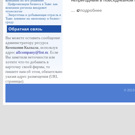
компаний по его решению
Цифровизация бизнеса в Тыве: как
компании региона внедряют
...
подробнее
технологии
Энергетика и добывающая отрасль в
Тыве: влияние на экономику и бизнес-
среду
Обратная связь
Вы можете оставить сообщение
администратору ресурса
Компании Кызыла
, используя
адрес
allcompany@list.ru
. Если
Вы заметили неточности или
хотите что-то добавить в
карточку своей фирмы, то
пишите нам об этом, обязательно
указав адрес размещения (URL
страницы).
© 2013