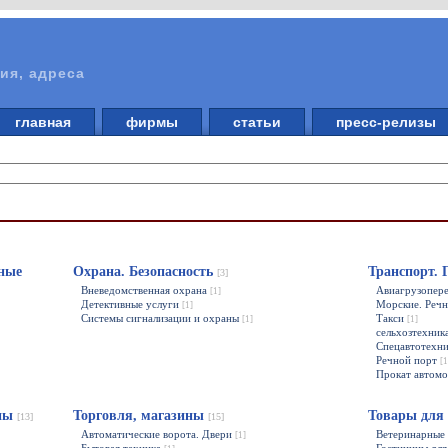
ия, адреса
главная
фирмы
статьи
пресс-релизы
ные
Охрана. Безопасность
Транспорт. 
[3]
Вневедомственная охрана
Авиагрузопер
[1]
Детективные услуги
Морские. Речн
[1]
Системы сигнализации и охраны
Такси
[1]
[1]
сельхозтехник
Спецавтотехн
Речной порт
[1
Прокат автом
ины
Торговля, магазины
Товары для
[13]
[15]
Автоматические ворота. Двери
Ветеринарные 
[1]