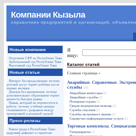
Компании Кызыла
справочник предприятий и организаций, объявлен
Новые компании
Я
ищу:
Отделение СФР по Республике Тыва
Арбитражный суд Республики Тыва
Каталог статей
Верховный суд Республики Тыва
Новые статьи
Главная страница
Интерес без продолжения: почему
Аварийные. Справочные. Экстрен
детский досуг теряет ребёнка после
службы
[19]
первых месяцев
Диплом без применения: почему
Аварийные комиссары
[2]
дополнительное образование теряет
Аварийные службы
[2]
ценность быстрее рынка
Пожарная охрана
[2]
Навык, который не переносится в
Скорая медицинская помощь
работу: почему учебные центры
[2]
сталкиваются с разрывом между
Службы спасения
[2]
тренировкой и реальной средой
Службы экстренного вызова
[2]
Справочно-информационные услуги
[2]
Пресс-релизы
Торговые комплексы. Спецмагаз
Рынок труда в Республике Тыва:
Гипермаркеты
[1]
кадровый дефицит и стратегии