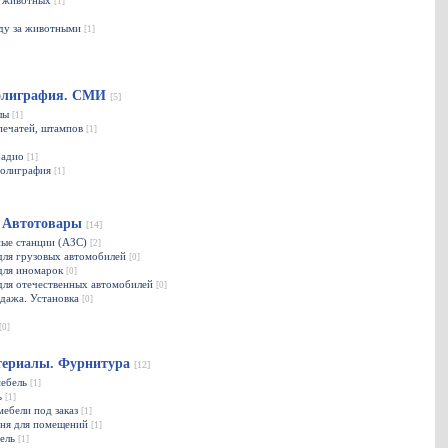
я животных
[1]
оду за животными
[1]
олиграфия. СМИ
[5]
алы
[1]
печатей, штампов
[1]
радио
[1]
полиграфия
[1]
. Автотовары
[14]
ные станции (АЗС)
[2]
для грузовых автомобилей
[0]
 для иномарок
[0]
для отечественных автомобилей
[0]
одажа. Установка
[0]
[0]
териалы. Фурнитура
[12]
мебель
[1]
ь
[1]
мебели под заказ
[1]
мня для помещений
[1]
бель
[1]