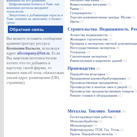
Интернет-магазины
компаний по его решению
[2]
Цифровизация бизнеса в Тыве: как
Комиссионные магазины
[1]
компании региона внедряют
Рынки
[1]
технологии
Супермаркеты
[1]
Энергетика и добывающая отрасль в
Торгово-развлекательные центры. Моллы
[1]
Тыве: влияние на экономику и бизнес-
Цветы
[2]
среду
Обратная связь
Строительство. Недвижимость. Р
Агентства недвижимости
[1]
Вы можете оставить сообщение
Жилищное строительство
[2]
администратору ресурса
Проверка и экспертиза сметной документац
Компании Кызыла
, используя
Негосударственная экспертиза
[0]
Технадзор
адрес
allcompany@list.ru
. Если
[1]
Строительная экспертиза
[3]
Вы заметили неточности или
Реконструкция и капремонт зданий
[1]
хотите что-то добавить в
карточку своей фирмы, то
Производство
[6]
пишите нам об этом, обязательно
Переработка вторсырья
[1]
указав адрес размещения (URL
Предприятия деревообрабатывающие
[1]
страницы).
Производственные предприятия
[1]
Производство и монтаж окон и дверей
[1]
Производство продовольственных товаров
[1
Ремонт станков и оборудования
[1]
Металлы. Топливо. Химия
[9]
Геологоразведочные работы
[1]
Металлообработка
[1]
Металлопрокат
[1]
Нефтепродукты. ГСМ. Газ. Уголь
[1]
Прием. Переработка металла
[1]