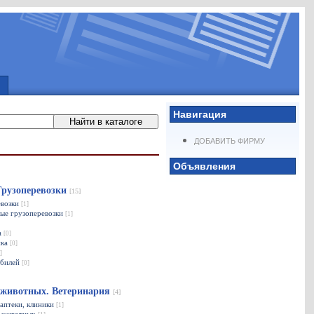
Навигация
ДОБАВИТЬ ФИРМУ
Объявления
Грузоперевозки
[15]
евозки
[1]
ые грузоперевозки
[1]
а
[0]
ика
[0]
]
обилей
[0]
 животных. Ветеринария
[4]
аптеки, клиники
[1]