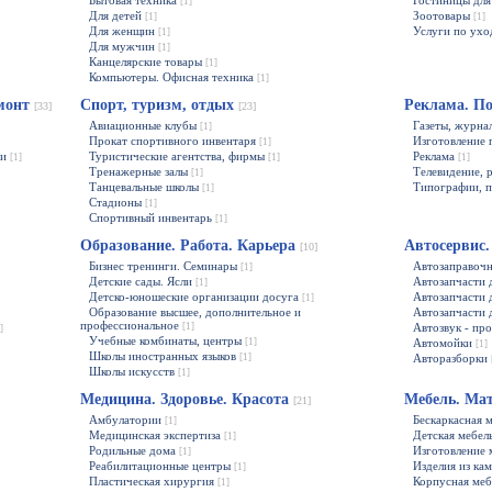
Бытовая техника
Гостиницы дл
[1]
Для детей
Зоотовары
[1]
[1]
Для женщин
Услуги по ух
[1]
Для мужчин
[1]
Канцелярские товары
[1]
Компьютеры. Офисная техника
[1]
емонт
Спорт, туризм, отдых
Реклама. П
[33]
[23]
Авиационные клубы
Газеты, журн
[1]
Прокат спортивного инвентаря
Изготовление 
[1]
ии
Туристические агентства, фирмы
Реклама
[1]
[1]
[1]
Тренажерные залы
Телевидение, 
[1]
Танцевальные школы
Типографии, 
[1]
Стадионы
[1]
Спортивный инвентарь
[1]
Образование. Работа. Карьера
Автосервис
[10]
Бизнес тренинги. Семинары
Автозаправоч
[1]
Детские сады. Ясли
Автозапчасти 
[1]
Детско-юношеские организации досуга
Автозапчасти
[1]
Образование высшее, дополнительное и
Автозапчасти 
профессиональное
[1]
Автозвук - пр
]
Учебные комбинаты, центры
[1]
Автомойки
[1]
Школы иностранных языков
[1]
Авторазборки
Школы искусств
[1]
Медицина. Здоровье. Красота
Мебель. Ма
[21]
Амбулатории
Бескаркасная 
[1]
Медицинская экспертиза
Детская мебел
[1]
Родильные дома
Изготовление 
[1]
Реабилитационные центры
Изделия из ка
[1]
Пластическая хирургия
Корпусная ме
[1]