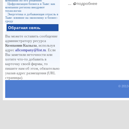
компаний по его решению
...
подробнее
Цифровизация бизнеса в Тыве: как
компании региона внедряют
технологии
Энергетика и добывающая отрасль в
Тыве: влияние на экономику и бизнес-
среду
Обратная связь
Вы можете оставить сообщение
администратору ресурса
Компании Кызыла
, используя
адрес
allcompany@list.ru
. Если
Вы заметили неточности или
хотите что-то добавить в
карточку своей фирмы, то
пишите нам об этом, обязательно
указав адрес размещения (URL
страницы).
© 2013