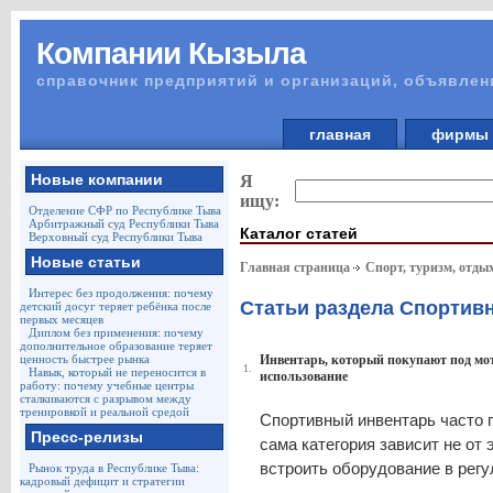
Компании Кызыла
справочник предприятий и организаций, объявлен
главная
фирм
Новые компании
Я
ищу:
Отделение СФР по Республике Тыва
Арбитражный суд Республики Тыва
Каталог статей
Верховный суд Республики Тыва
Новые статьи
Главная страница
Спорт, туризм, отды
Интерес без продолжения: почему
Статьи раздела Спортив
детский досуг теряет ребёнка после
первых месяцев
Диплом без применения: почему
дополнительное образование теряет
ценность быстрее рынка
Инвентарь, который покупают под мо
1.
Навык, который не переносится в
использование
работу: почему учебные центры
сталкиваются с разрывом между
тренировкой и реальной средой
Спортивный инвентарь часто 
Пресс-релизы
сама категория зависит не от 
встроить оборудование в рег
Рынок труда в Республике Тыва:
кадровый дефицит и стратегии