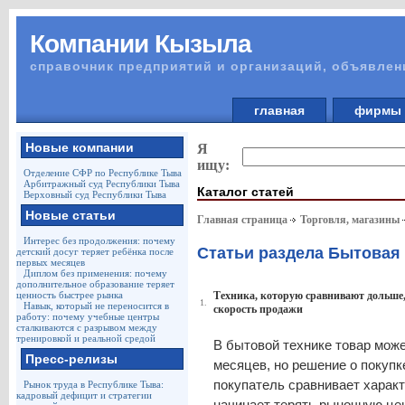
Компании Кызыла
справочник предприятий и организаций, объявлен
главная
фирм
Новые компании
Я
ищу:
Отделение СФР по Республике Тыва
Арбитражный суд Республики Тыва
Каталог статей
Верховный суд Республики Тыва
Новые статьи
Главная страница
Торговля, магазины
Интерес без продолжения: почему
Статьи раздела Бытовая 
детский досуг теряет ребёнка после
первых месяцев
Диплом без применения: почему
дополнительное образование теряет
ценность быстрее рынка
Техника, которую сравнивают дольше,
1.
Навык, который не переносится в
скорость продажи
работу: почему учебные центры
сталкиваются с разрывом между
тренировкой и реальной средой
В бытовой технике товар може
Пресс-релизы
месяцев, но решение о покупк
покупатель сравнивает характ
Рынок труда в Республике Тыва:
кадровый дефицит и стратегии
начинает терять рыночную цен