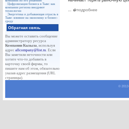
компаний по его решению
Цифровизация бизнеса в Тыве: как
компании региона внедряют
...
подробнее
технологии
Энергетика и добывающая отрасль в
Тыве: влияние на экономику и бизнес-
среду
Обратная связь
Вы можете оставить сообщение
администратору ресурса
Компании Кызыла
, используя
адрес
allcompany@list.ru
. Если
Вы заметили неточности или
хотите что-то добавить в
карточку своей фирмы, то
пишите нам об этом, обязательно
указав адрес размещения (URL
страницы).
© 2013