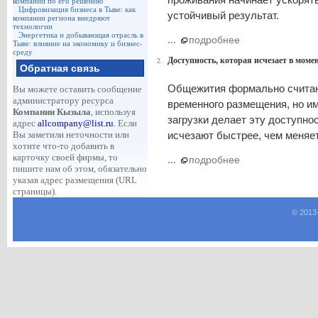
компаний по его решению
Цифровизация бизнеса в Тыве: как
устойчивый результат.
компании региона внедряют
технологии
Энергетика и добывающая отрасль в
...
подробнее
Тыве: влияние на экономику и бизнес-
среду
Доступность, которая исчезает в моме
2.
Обратная связь
Общежития формально счита
Вы можете оставить сообщение
администратору ресурса
временного размещения, но и
Компании Кызыла
, используя
загрузки делает эту доступно
адрес
allcompany@list.ru
. Если
Вы заметили неточности или
исчезают быстрее, чем меняет
хотите что-то добавить в
карточку своей фирмы, то
...
подробнее
пишите нам об этом, обязательно
указав адрес размещения (URL
страницы).
© 2013