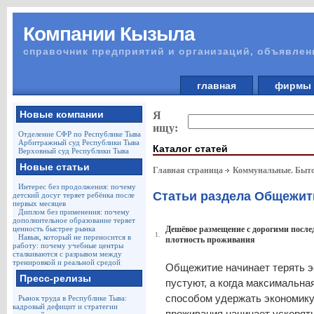
Компании Кызыла
справочник предприятий и организаций, объявлен
главная
фирм
Новые компании
Я
ищу:
Отделение СФР по Республике Тыва
Арбитражный суд Республики Тыва
Каталог статей
Верховный суд Республики Тыва
Новые статьи
Главная страница
Коммунальные. Быто
Интерес без продолжения: почему
Статьи раздела Общежит
детский досуг теряет ребёнка после
первых месяцев
Диплом без применения: почему
дополнительное образование теряет
ценность быстрее рынка
Дешёвое размещение с дорогими после
1.
Навык, который не переносится в
плотность проживания
работу: почему учебные центры
сталкиваются с разрывом между
тренировкой и реальной средой
Общежитие начинает терять э
Пресс-релизы
пустуют, а когда максимальна
способом удержать экономику 
Рынок труда в Республике Тыва:
кадровый дефицит и стратегии
проживания начинает ускорят