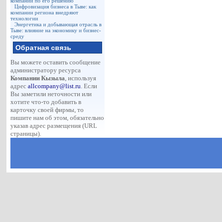
компаний по его решению
Цифровизация бизнеса в Тыве: как
компании региона внедряют
технологии
Энергетика и добывающая отрасль в
Тыве: влияние на экономику и бизнес-
среду
Обратная связь
Вы можете оставить сообщение
администратору ресурса
Компании Кызыла
, используя
адрес
allcompany@list.ru
. Если
Вы заметили неточности или
хотите что-то добавить в
карточку своей фирмы, то
пишите нам об этом, обязательно
указав адрес размещения (URL
страницы).