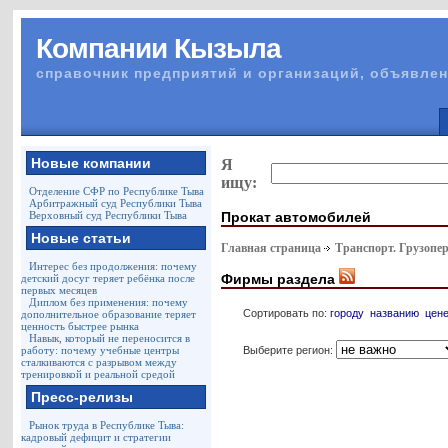
Компании Кызыла
справочник предприятий и организаций, объявлен
Новые компании
Я
ищу:
Отделение СФР по Республике Тыва
Арбитражный суд Республики Тыва
Прокат автомобилей
Верховный суд Республики Тыва
Новые статьи
Главная страница
Транспорт. Грузопе
Интерес без продолжения: почему
Фирмы раздела
детский досуг теряет ребёнка после
первых месяцев
Диплом без применения: почему
Сортировать по:
городу
названию
цен
дополнительное образование теряет
ценность быстрее рынка
Навык, который не переносится в
Выберите регион:
работу: почему учебные центры
сталкиваются с разрывом между
тренировкой и реальной средой
Пресс-релизы
Рынок труда в Республике Тыва:
кадровый дефицит и стратегии